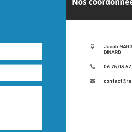
Nos coordonnée

Jacob MARGU
DINARD

06 75 03 67

contact@re