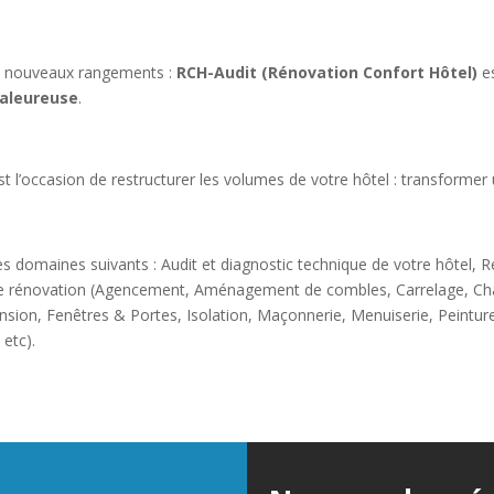
 de nouveaux rangements :
RCH-Audit (Rénovation Confort Hôtel)
es
haleureuse
.
st l’occasion de restructurer les volumes de votre hôtel : transformer 
es domaines suivants : Audit et diagnostic technique de votre hôtel, 
 de rénovation (Agencement, Aménagement de combles, Carrelage, Chauf
tension, Fenêtres & Portes, Isolation, Maçonnerie, Menuiserie, Peintur
etc).